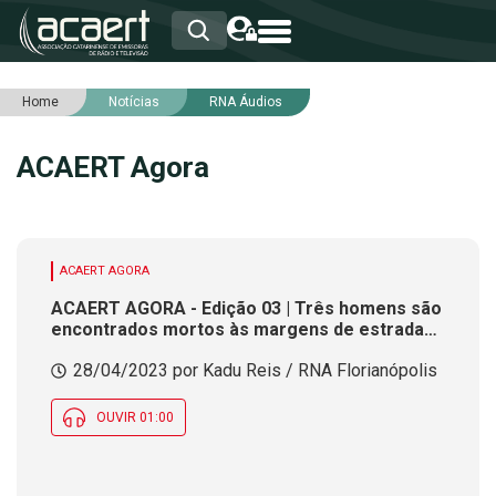
Home
Notícias
RNA Áudios
HOME
INSTITUCIONAL
ACAERT Agora
ASSOCIADOS
RCA
RNA
NOTÍCIAS
SERVIÇOS
ACAERT AGORA
INTEGRIDADE
ACAERT AGORA - Edição 03 | Três homens são
encontrados mortos às margens de estrada
no Oeste de SC
28/04/2023 por Kadu Reis / RNA Florianópolis
OUVIR 01:00