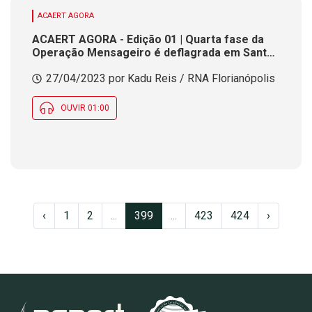
ACAERT AGORA
ACAERT AGORA - Edição 01 | Quarta fase da
Operação Mensageiro é deflagrada em Santa
Catarina
27/04/2023 por Kadu Reis / RNA Florianópolis
OUVIR 01:00
‹
1
2
...
399
...
423
424
›