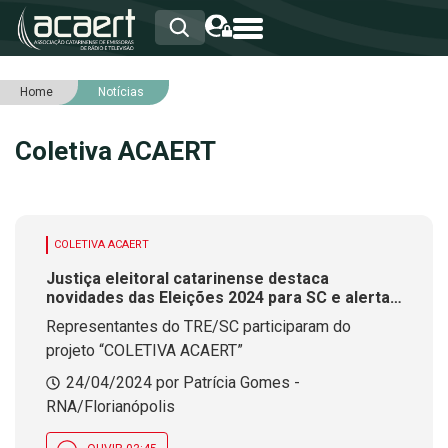
Home
Notícias
HOME
INSTITUCIONAL
Coletiva ACAERT
ASSOCIADOS
RCA
RNA
NOTÍCIAS
SERVIÇOS
COLETIVA ACAERT
INTEGRIDADE
Justiça eleitoral catarinense destaca
novidades das Eleições 2024 para SC e alerta
para encerramento de prazos para o eleitor
Representantes do TRE/SC participaram do
projeto “COLETIVA ACAERT”
24/04/2024 por Patrícia Gomes -
RNA/Florianópolis