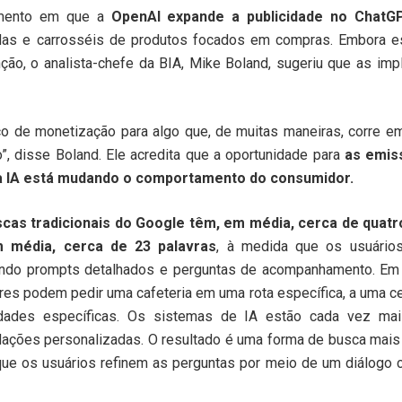
mento em que a
OpenAI expande a publicidade no ChatG
nadas e carrosséis de produtos focados em compras. Embora 
ção, o analista-chefe da BIA, Mike Boland, sugeriu que as i
o de monetização para algo que, de muitas maneiras, corre em
o”, disse Boland. Ele acredita que a oportunidade para
as emis
a IA está mudando o comportamento do consumidor.
as tradicionais do Google têm, em média, cerca de quatr
m média, cerca de 23 palavras
, à medida que os usuário
ando prompts detalhados e perguntas de acompanhamento. Em 
es podem pedir uma cafeteria em uma rota específica, a uma ce
dades específicas. Os sistemas de IA estão cada vez ma
dações personalizadas. O resultado é uma forma de busca mais
 que os usuários refinem as perguntas por meio de um diálogo 