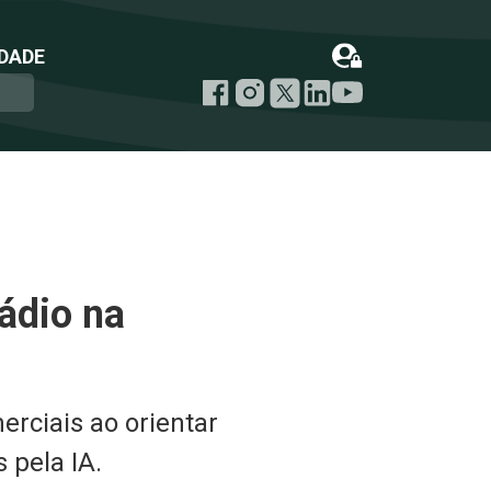
DADE
rádio na
rciais ao orientar
 pela IA.