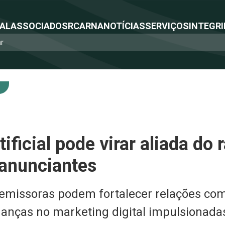
NAL
ASSOCIADOS
RCA
RNA
NOTÍCIAS
SERVIÇOS
INTEGRI
tificial pode virar aliada do 
 anunciantes
emissoras podem fortalecer relações come
anças no marketing digital impulsionadas