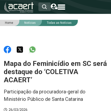
Home
Notícias
Todas as Notícias
HOME
INSTITUCIONAL
ASSOCIADOS
RCA
RNA
NOTÍCIAS
SERVIÇOS
Mapa do Feminicídio em SC será
INTEGRIDADE
destaque do ‘COLETIVA
ACAERT’
Participação da procuradora-geral do
Ministério Público de Santa Catarina
26/03/2026