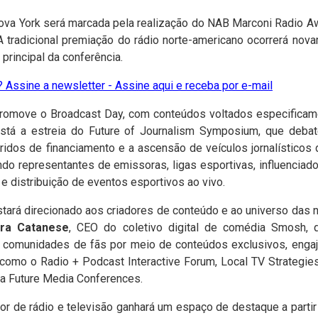
Nova York será marcada pela realização do NAB Marconi Radio Aw
A tradicional premiação do rádio norte-americano ocorrerá no
principal da conferência.
 Assine a newsletter - Assine aqui e receba por e-mail
promove o Broadcast Day, com conteúdos voltados especificame
 está a estreia do Future of Journalism Symposium, que deba
híbridos de financiamento e a ascensão de veículos jornalístico
ndo representantes de emissoras, ligas esportivas, influenciad
 e distribuição de eventos esportivos ao vivo.
estará direcionado aos criadores de conteúdo e ao universo das
dra Catanese
, CEO do coletivo digital de comédia Smosh, q
 comunidades de fãs por meio de conteúdos exclusivos, engaj
s como o Radio + Podcast Interactive Forum, Local TV Strateg
 a Future Media Conferences.
or de rádio e televisão ganhará um espaço de destaque a part