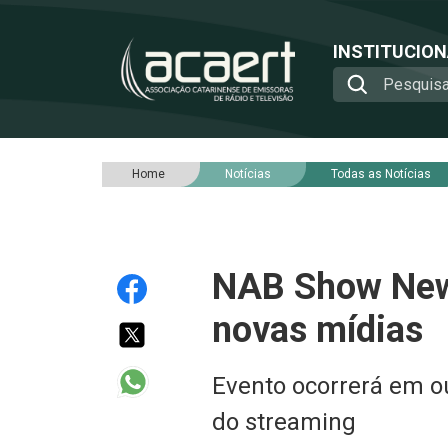
INSTITUCIO
Home
Notícias
Todas as Notícias
NAB Show New 
novas mídias
Evento ocorrerá em ou
do streaming