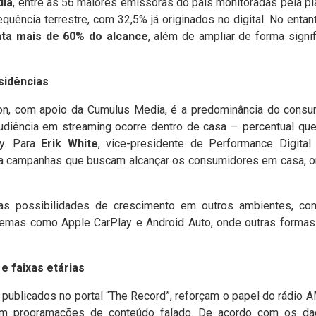
dia
, entre as 56 maiores emissoras do país monitoradas pela p
quência terrestre, com 32,5% já originados no digital. No entan
ta mais de 60% do alcance
, além de ampliar de forma signi
esidências
n, com apoio da Cumulus Media, é a predominância do consumo
diência em streaming ocorre dentro de casa — percentual que
fy. Para
Erik White
, vice-presidente de Performance Digital
a campanhas que buscam alcançar os consumidores em casa, o
as possibilidades de crescimento em outros ambientes, co
emas como Apple CarPlay e Android Auto, onde outras formas
 faixas etárias
, publicados no portal “The Record”, reforçam o papel do rádio 
m programações de conteúdo falado. De acordo com os dado