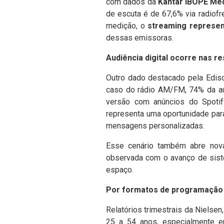
com dados da
Kantar IBOPE Me
de escuta é de 67,6% via radiofre
medição, o
streaming represen
dessas emissoras.
Audiência digital ocorre nas r
Outro dado destacado pela Ediso
caso do rádio AM/FM, 74% da au
versão com anúncios do Spoti
representa uma oportunidade par
mensagens personalizadas.
Esse cenário também abre nov
observada com o avanço de sist
espaço.
Por formatos de programação e
Relatórios trimestrais da Nielsen
25 a 54 anos, especialmente e