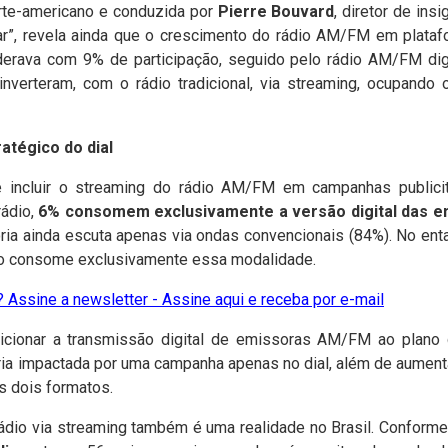
orte-americano e conduzida por
Pierre Bouvard
, diretor de in
r”, revela ainda que o crescimento do rádio AM/FM em plataf
derava com 9% de participação, seguido pelo rádio AM/FM dig
nverteram, com o rádio tradicional, via streaming, ocupando
tégico do dial
 incluir o streaming do rádio AM/FM em campanhas publicit
rádio,
6% consomem exclusivamente a versão digital das e
ioria ainda escuta apenas via ondas convencionais (84%). No ent
rço consome exclusivamente essa modalidade.
 Assine a newsletter - Assine aqui e receba por e-mail
adicionar a transmissão digital de emissoras AM/FM ao plano
ria impactada por uma campanha apenas no dial, além de aument
s dois formatos.
dio via streaming também é uma realidade no Brasil. Conforme