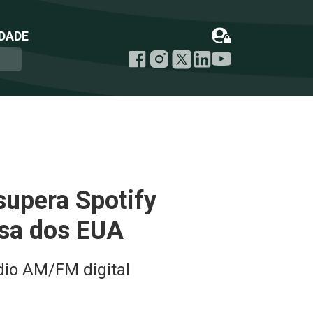
DADE
upera Spotify
isa dos EUA
dio AM/FM digital