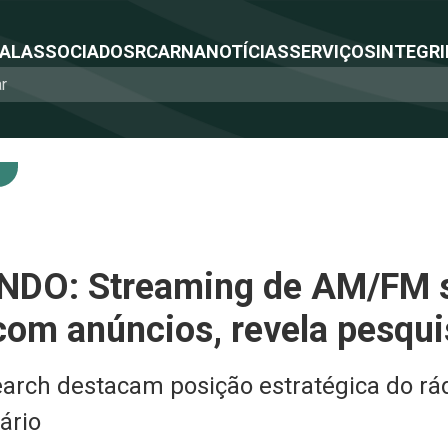
NAL
ASSOCIADOS
RCA
RNA
NOTÍCIAS
SERVIÇOS
INTEGRI
DO: Streaming de AM/FM s
com anúncios, revela pesqu
arch destacam posição estratégica do rá
ário