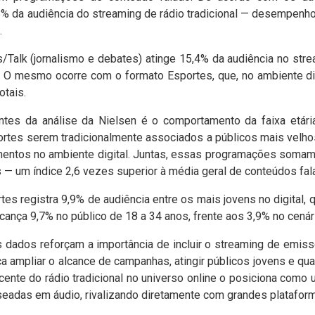
% da audiência do streaming de rádio tradicional — desempenho
.
/Talk (jornalismo e debates) atinge 15,4% da audiência no str
%. O mesmo ocorre com o formato Esportes, que, no ambiente digi
otais.
es da análise da Nielsen é o comportamento da faixa etári
tes serem tradicionalmente associados a públicos mais velh
ntos no ambiente digital. Juntas, essas programações somam
 — um índice 2,6 vezes superior à média geral de conteúdos fal
es registra 9,9% de audiência entre os mais jovens no digital,
cança 9,7% no público de 18 a 34 anos, frente aos 3,9% no cenári
s dados reforçam a importância de incluir o streaming de emi
ca ampliar o alcance de campanhas, atingir públicos jovens e qu
nte do rádio tradicional no universo online o posiciona como u
das em áudio, rivalizando diretamente com grandes plataform