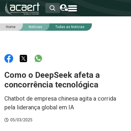
Home
Notícias
Todas as Notícias
HOME
INSTITUCIONAL
ASSOCIADOS
RCA
RNA
NOTÍCIAS
SERVIÇOS
Como o DeepSeek afeta a
INTEGRIDADE
concorrência tecnológica
Chatbot de empresa chinesa agita a corrida
pela liderança global em IA
05/03/2025