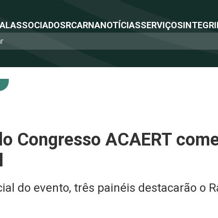
NAL
ASSOCIADOS
RCA
RNA
NOTÍCIAS
SERVIÇOS
INTEGRI
do Congresso ACAERT come
l
ial do evento, três painéis destacarão o R