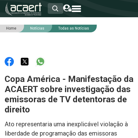
Home
Notícias
Todas as Notícias
HOME
INSTITUCIONAL
ASSOCIADOS
RCA
RNA
NOTÍCIAS
SERVIÇOS
Copa América - Manifestação da
INTEGRIDADE
ACAERT sobre investigação das
emissoras de TV detentoras de
direito
Ato representaria uma inexplicável violação à
liberdade de programação das emissoras