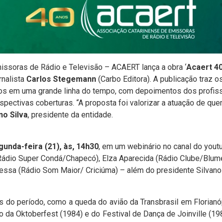
ssoras de Rádio e Televisão – ACAERT lança a obra ‘
Acaert 4
ornalista
Carlos Stegemann
(Carbo Editora). A publicação traz o
dos em uma grande linha do tempo, com depoimentos dos profiss
pectivas coberturas. “A proposta foi valorizar a atuação de quem
no Silva
, presidente da entidade.
gunda-feira (21), às, 14h30
, em um webinário no canal do yout
Rádio Super Condá/Chapecó), Elza Aparecida (Rádio Clube/Blum
essa (Rádio Som Maior/ Criciúma) – além do presidente Silvano S
 período, como a queda do avião da Transbrasil em Florianóp
ão da Oktoberfest (1984) e do Festival de Dança de Joinville (1