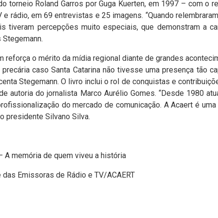
 do torneio Roland Garros por Guga Kuerten, em 1997 – com o re
 e rádio, em 69 entrevistas e 25 imagens. “Quando relembrara
ais tiveram percepções muito especiais, que demonstram a c
os Stegemann.
orça o mérito da mídia regional diante de grandes acontecim
 precária caso Santa Catarina não tivesse uma presença tão ca
enta Stegemann. O livro inclui o rol de conquistas e contribuiç
 de autoria do jornalista Marco Aurélio Gomes. “Desde 1980 at
 profissionalização do mercado de comunicação. A Acaert é uma
o presidente Silvano Silva.
– A memória de quem viveu a história
nse das Emissoras de Rádio e TV/ACAERT