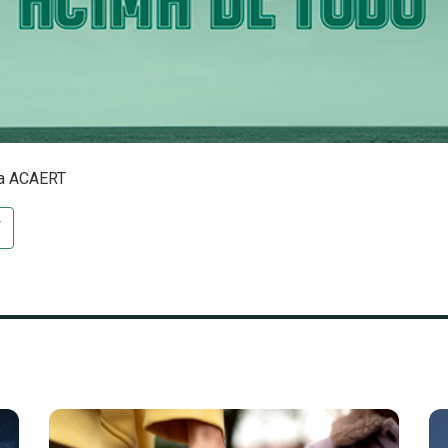
sa ACAERT
T