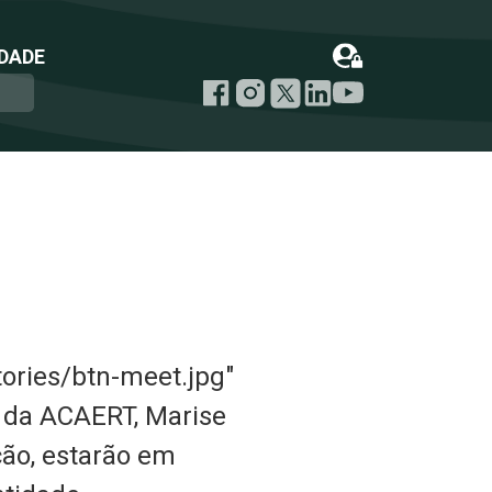
DADE
ories/btn-meet.jpg"
o da ACAERT, Marise
ção, estarão em