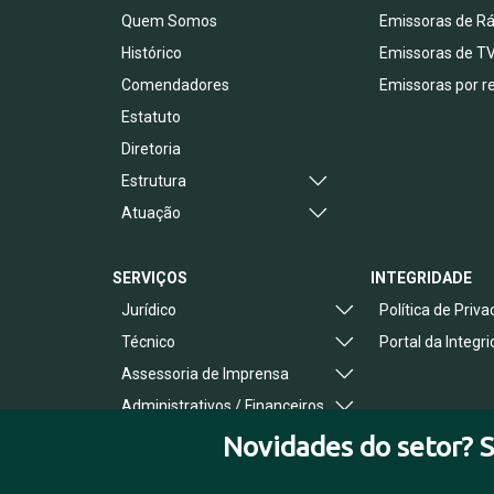
Quem Somos
Emissoras de Rá
Histórico
Emissoras de T
Comendadores
Emissoras por r
Estatuto
Diretoria
Estrutura
Atuação
SERVIÇOS
INTEGRIDADE
Jurídico
Política de Priv
Técnico
Portal da Integr
Assessoria de Imprensa
Administrativos / Financeiros
Benefícios ao Associado
Novidades do setor? S