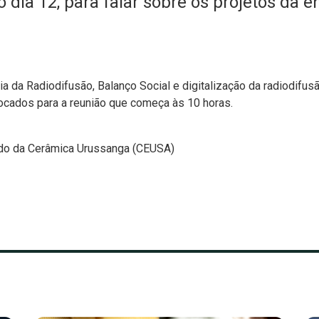
dia 12, para falar sobre os projetos da e
a da Radiodifusão, Balanço Social e digitalização da radiodifusã
ocados para a reunião que começa às 10 horas.
lado da Cerâmica Urussanga (CEUSA)