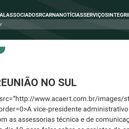
NAL
ASSOCIADOS
RCA
RNA
NOTÍCIAS
SERVIÇOS
INTEGRI
REUNIÃO NO SUL
 src="http://www.acaert.com.br/images/st
border=0>A vice-presidente administrativ
om as assessorias técnica e de comunica