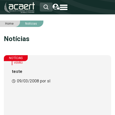
Home
Notícias
HOME
INSTITUCIONAL
Notícias
ASSOCIADOS
RCA
RNA
NOTÍCIAS
NOTÍCIAS
SERVIÇOS
VERÃO
INTEGRIDADE
teste
09/03/2008 por sl