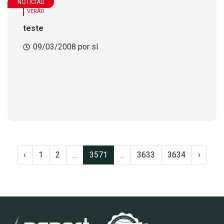
NOTÍCIAS
VERÃO
teste
09/03/2008 por sl
‹
1
2
...
3571
...
3633
3634
›