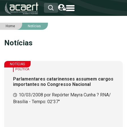
Home
Notícias
HOME
INSTITUCIONAL
Notícias
ASSOCIADOS
RCA
RNA
NOTÍCIAS
NOTÍCIAS
SERVIÇOS
POLÍTICA
INTEGRIDADE
Parlamentares catarinenses assumem cargos
importantes no Congresso Nacional
10/03/2008 por Repórter Mayra Cunha ? RNA/
Brasília - Tempo: 02'37''