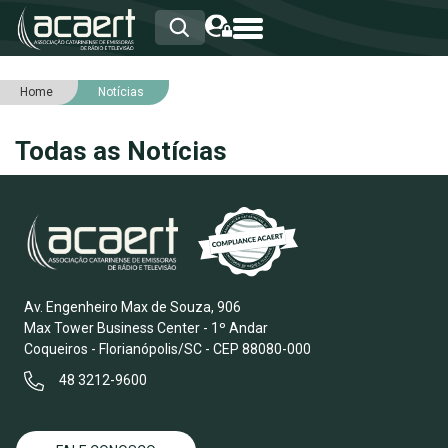
Home
Notícias
HOME
INSTITUCIONAL
Todas as Notícias
ASSOCIADOS
RCA
RNA
NOTÍCIAS
SERVIÇOS
INTEGRIDADE
Av. Engenheiro Max de Souza, 906
Max Tower Business Center - 1º Andar
Coqueiros - Florianópolis/SC - CEP 88080-000
48 3212-9600