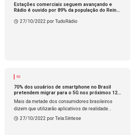
Estações comerciais seguem avançando e
Rádio é ouvido por 89% da população do Reino
Unido
27/10/2022 por TudoRádio
5G
70% dos usuários de smartphone no Brasil
pretendem migrar para o 5G nos próximos 12
meses
Mais da metade dos consumidores brasileiros
dizem que utilizarão aplicativos de realidade
aumentada, como os relacionados ao metaverso,
27/10/2022 por Tela.Síntese
quando assinarem planos de dados de quinta
geração móvel, indica estudo da Ericsson