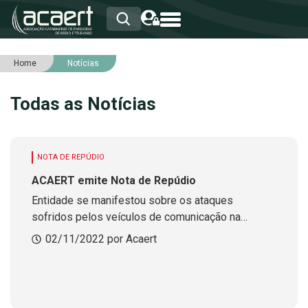
Home
Notícias
HOME
INSTITUCIONAL
Todas as Notícias
ASSOCIADOS
RCA
RNA
NOTÍCIAS
NOTA DE REPÚDIO
SERVIÇOS
ACAERT emite Nota de Repúdio
INTEGRIDADE
Entidade se manifestou sobre os ataques
sofridos pelos veículos de comunicação na
cobertura das manifestações que ocorrem nas
02/11/2022 por Acaert
estradas catarinenses.