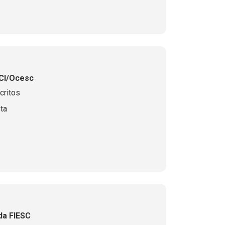
ACI/Ocesc
critos
ta
da FIESC