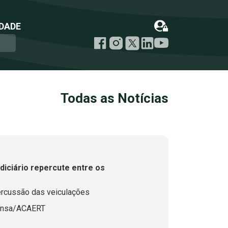
DADE
Todas as Notícias
iciário repercute entre os
ercussão das veiculações
ensa/ACAERT