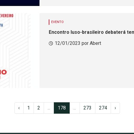
EVENTO
Encontro luso-brasileiro debaterá te
12/01/2023 por Abert
‹
1
2
...
178
...
273
274
›