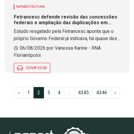
INFRAESTRUTURA
Fetrancesc defende revisão das concessões
federais e ampliação das duplicações em
rodovias de SC
Estudo resgatado pela Fetrancesc aponta que o
próprio Governo Federal já indicava, há quase dez
anos, a necessidade de duplicar mais de 500
06/08/2026 por Vanessa Karine - RNA
quilômetros das rodovias federais que integram
Florianópolis
os lotes de concessão em Santa Catarina.
OUVIR 03:00
‹
1
2
3
4
...
4345
4346
›