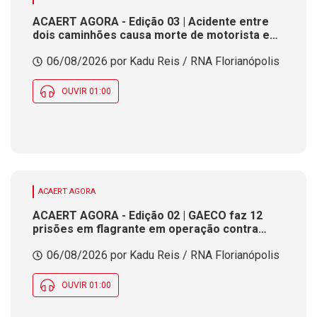
ACAERT AGORA - Edição 03 | Acidente entre
dois caminhões causa morte de motorista em
rodovia federal de SC. Seminário estadual
06/08/2026 por Kadu Reis / RNA Florianópolis
debate práticas de vigilância sanitária em SC.
Rodeio Crioulo Nacional recebe 15 mil
pessoas a partir desta quinta (6) em SC
OUVIR 01:00
ACAERT AGORA
ACAERT AGORA - Edição 02 | GAECO faz 12
prisões em flagrante em operação contra
tráfico de drogas em SC. DNIT alerta para
06/08/2026 por Kadu Reis / RNA Florianópolis
interdições a partir desta quinta (6) em
rodovia federal de SC. Evento debate
tendências da indústria nacional de cerâmica
OUVIR 01:00
em SC