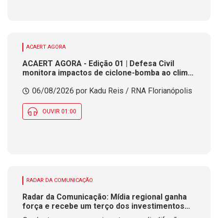
ACAERT AGORA
ACAERT AGORA - Edição 01 | Defesa Civil
monitora impactos de ciclone-bomba ao clima
de SC. SENAI/SC conclui seletivas para a maior
06/08/2026 por Kadu Reis / RNA Florianópolis
competição de educação profissional do
mundo. Município de SC encerra inscrições
para processo seletivo nesta quinta (6)
OUVIR 01:00
RADAR DA COMUNICAÇÃO
Radar da Comunicação: Mídia regional ganha
força e recebe um terço dos investimentos
publicitários no Brasil