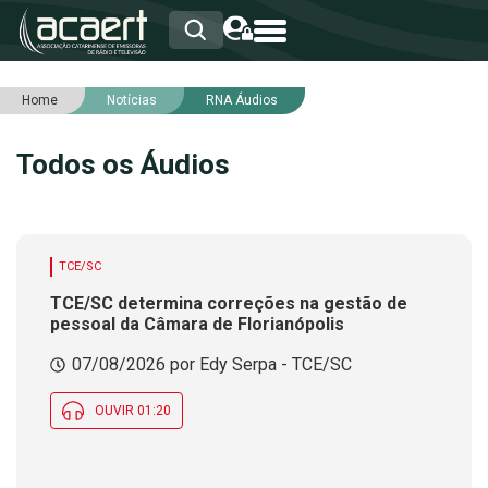
Home
Notícias
RNA Áudios
HOME
INSTITUCIONAL
Todos os Áudios
ASSOCIADOS
RCA
RNA
NOTÍCIAS
SERVIÇOS
TCE/SC
INTEGRIDADE
TCE/SC determina correções na gestão de
pessoal da Câmara de Florianópolis
07/08/2026 por Edy Serpa - TCE/SC
OUVIR 01:20