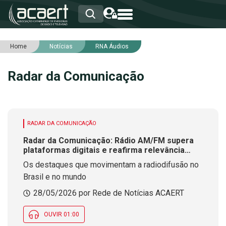
Home
Notícias
RNA Áudios
HOME
INSTITUCIONAL
Radar da Comunicação
ASSOCIADOS
RCA
RNA
NOTÍCIAS
SERVIÇOS
RADAR DA COMUNICAÇÃO
INTEGRIDADE
Radar da Comunicação: Rádio AM/FM supera
plataformas digitais e reafirma relevância
global
Os destaques que movimentam a radiodifusão no
Brasil e no mundo
28/05/2026 por Rede de Notícias ACAERT
OUVIR 01:00