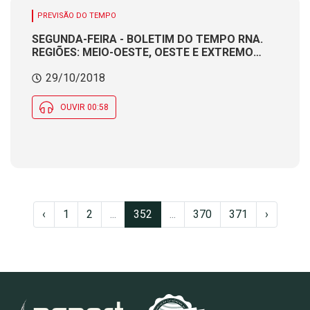
PREVISÃO DO TEMPO
SEGUNDA-FEIRA - BOLETIM DO TEMPO RNA.
REGIÕES: MEIO-OESTE, OESTE E EXTREMO
OESTE. Produção e apresentação:
29/10/2018
Meteorologista CÁTIA BRAGA
OUVIR 00:58
‹
1
2
...
352
...
370
371
›