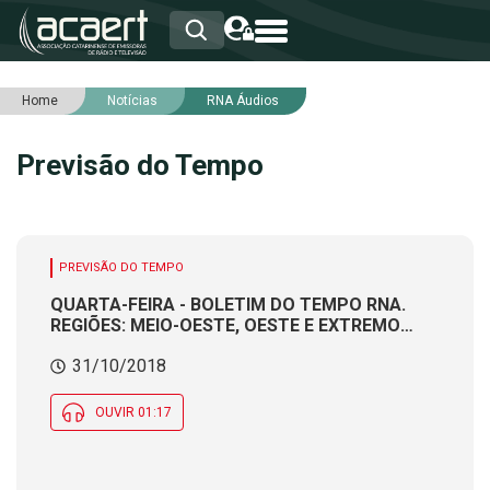
Home
Notícias
RNA Áudios
HOME
INSTITUCIONAL
Previsão do Tempo
ASSOCIADOS
RCA
RNA
NOTÍCIAS
SERVIÇOS
PREVISÃO DO TEMPO
INTEGRIDADE
QUARTA-FEIRA - BOLETIM DO TEMPO RNA.
REGIÕES: MEIO-OESTE, OESTE E EXTREMO
OESTE. Produção e apresentação:
31/10/2018
Meteorologista CÁTIA BRAGA
OUVIR 01:17