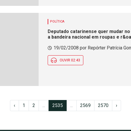
POLÍTICA
Deputado catarinense quer mudar no 
a bandeira nacional em roupas e r&oa
19/02/2008 por Repórter Patrícia Go
OUVIR 02:43
‹
1
2
...
2535
...
2569
2570
›