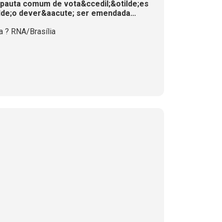
pauta comum de vota&ccedil;&otilde;es
tilde;o dever&aacute; ser emendada
de;o de MPs
 ? RNA/Brasília