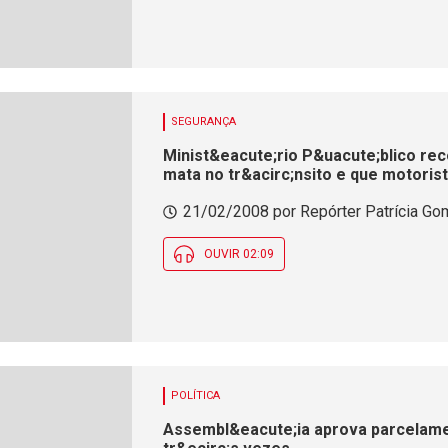
SEGURANÇA
Minist&eacute;rio P&uacute;blico re
mata no tr&acirc;nsito e que motoris
21/02/2008 por Repórter Patrícia Go
OUVIR 02:09
POLÍTICA
Assembl&eacute;ia aprova parcelamen