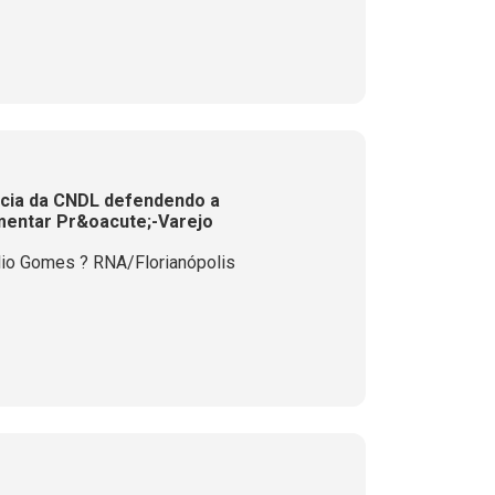
ncia da CNDL defendendo a
amentar Pr&oacute;-Varejo
lio Gomes ? RNA/Florianópolis