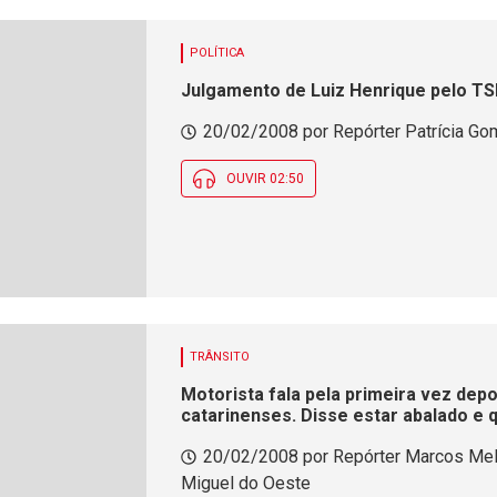
POLÍTICA
Julgamento de Luiz Henrique pelo TS
20/02/2008 por Repórter Patrícia Go
OUVIR 02:50
TRÂNSITO
Motorista fala pela primeira vez dep
catarinenses. Disse estar abalado e 
n&atilde;o saem da sua mente
20/02/2008 por Repórter Marcos Mel
Miguel do Oeste