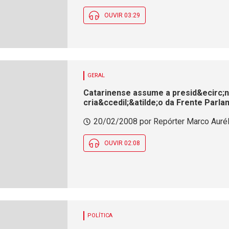
OUVIR 03:29
GERAL
Catarinense assume a presid&ecirc;
cria&ccedil;&atilde;o da Frente Parl
20/02/2008 por Repórter Marco Auré
OUVIR 02:08
POLÍTICA