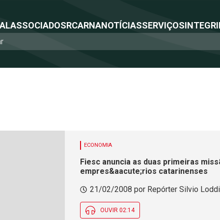
NAL
ASSOCIADOS
RCA
RNA
NOTÍCIAS
SERVIÇOS
INTEGRI
ECONOMIA
Fiesc anuncia as duas primeiras miss
empres&aacute;rios catarinenses
21/02/2008 por Repórter Silvio Loddi
OUVIR 02:14