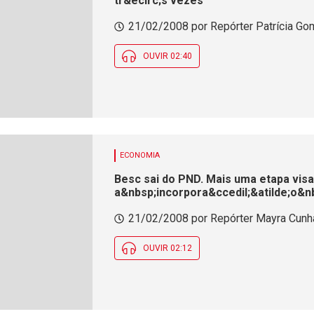
tr&ecirc;s vezes
21/02/2008 por Repórter Patrícia Go
OUVIR 02:40
ECONOMIA
Besc sai do PND. Mais uma etapa vis
a&nbsp;incorpora&ccedil;&atilde;o&nb
21/02/2008 por Repórter Mayra Cunha
OUVIR 02:12