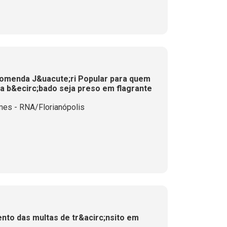
comenda J&uacute;ri Popular para quem
ta b&ecirc;bado seja preso em flagrante
mes - RNA/Florianópolis
to das multas de tr&acirc;nsito em