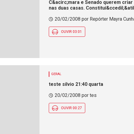
C&acirc;mara e Senado querem criar 
nas duas casas. Constitui&ccedil;&a
para simplificar tramita&ccedil;&atil
20/02/2008 por Repórter Mayra Cunha
OUVIR 03:01
GERAL
teste silvio 21:40 quarta
20/02/2008 por tes
OUVIR 00:27