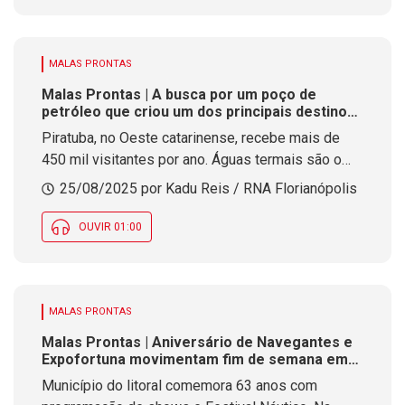
MALAS PRONTAS
Malas Prontas | A busca por um poço de
petróleo que criou um dos principais destinos
turísticos de SC
Piratuba, no Oeste catarinense, recebe mais de
450 mil visitantes por ano. Águas termais são o
principal atrativo da cidade e foram descobertas
25/08/2025 por Kadu Reis / RNA Florianópolis
por acaso pela Petrobras há mais de 60 anos
OUVIR 01:00
MALAS PRONTAS
Malas Prontas | Aniversário de Navegantes e
Expofortuna movimentam fim de semana em
SC com atrações culturais, esporte e
Município do litoral comemora 63 anos com
gastronomia