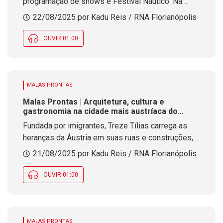
programação de shows e Festival Náutico. Na
região Sul, Rio Fortuna celebra tradições locais
22/08/2025 por Kadu Reis / RNA Florianópolis
com atrações para toda a família
OUVIR 01:00
MALAS PRONTAS
Malas Prontas | Arquitetura, cultura e
gastronomia na cidade mais austríaca do
Brasil
Fundada por imigrantes, Treze Tílias carrega as
heranças da Áustria em suas ruas e construções,
proporcionando turismo histórico, além de opções
21/08/2025 por Kadu Reis / RNA Florianópolis
de passeios ao ar livre
OUVIR 01:00
MALAS PRONTAS