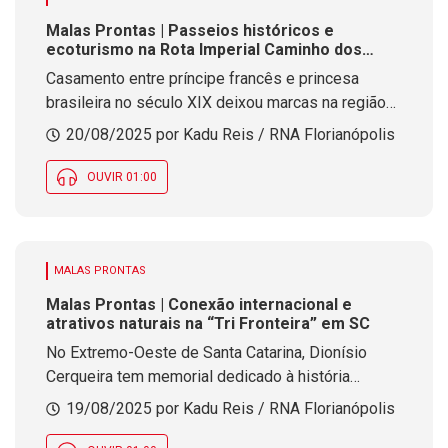
Malas Prontas | Passeios históricos e
ecoturismo na Rota Imperial Caminho dos
Príncipes em SC
Casamento entre príncipe francês e princesa
brasileira no século XIX deixou marcas na região
Norte de Santa Catarina. Caminho turístico foi
20/08/2025 por Kadu Reis / RNA Florianópolis
oficializado recentemente pelo Governo Federal
OUVIR 01:00
MALAS PRONTAS
Malas Prontas | Conexão internacional e
atrativos naturais na “Tri Fronteira” em SC
No Extremo-Oeste de Santa Catarina, Dionísio
Cerqueira tem memorial dedicado à história
fronteiriça e ecoturismo, além da facilidade de ida
19/08/2025 por Kadu Reis / RNA Florianópolis
até a Argentina