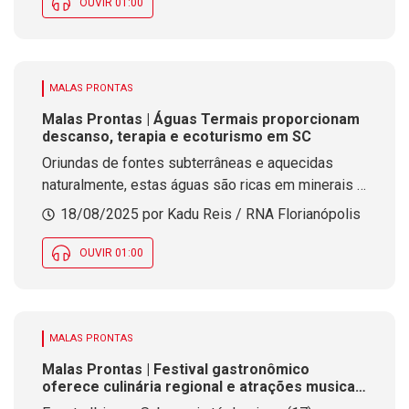
OUVIR 01:00
MALAS PRONTAS
Malas Prontas | Águas Termais proporcionam
descanso, terapia e ecoturismo em SC
Oriundas de fontes subterrâneas e aquecidas
naturalmente, estas águas são ricas em minerais e
possuem propriedades terapêuticas utilizadas em
18/08/2025 por Kadu Reis / RNA Florianópolis
tratamentos de bem-estar e saúde
OUVIR 01:00
MALAS PRONTAS
Malas Prontas | Festival gastronômico
oferece culinária regional e atrações musicais
no fim de semana em SC