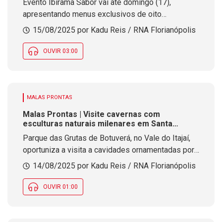
Evento Ibirama Sabor vai até domingo (17),
apresentando menus exclusivos de oito
estabelecimentos locais e shows gratuitos no Alto
15/08/2025 por Kadu Reis / RNA Florianópolis
Vale do Itajaí
OUVIR 03:00
MALAS PRONTAS
Malas Prontas | Visite cavernas com
esculturas naturais milenares em Santa
Catarina
Parque das Grutas de Botuverá, no Vale do Itajaí,
oportuniza a visita a cavidades ornamentadas por
formações rochosas geradas pelo gotejar contínuo
14/08/2025 por Kadu Reis / RNA Florianópolis
da água do teto
OUVIR 01:00