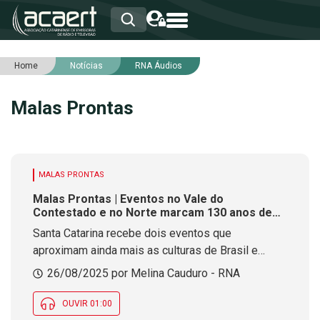
Home
Notícias
RNA Áudios
HOME
INSTITUCIONAL
Malas Prontas
ASSOCIADOS
RCA
RNA
NOTÍCIAS
SERVIÇOS
MALAS PRONTAS
INTEGRIDADE
Malas Prontas | Eventos no Vale do
Contestado e no Norte marcam 130 anos de
amizade Brasil-Japão
Santa Catarina recebe dois eventos que
aproximam ainda mais as culturas de Brasil e
Japão. Neste ano os países celebram 130 anos de
26/08/2025 por Melina Cauduro - RNA
relações diplomáticas, iniciadas em 1895 com o
Tratado de Amizade e fortalecidas pela imigração
OUVIR 01:00
japonesa a partir de 1908.