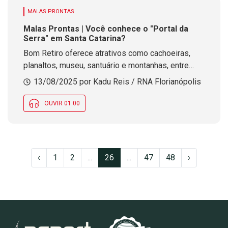
MALAS PRONTAS
Malas Prontas | Você conhece o "Portal da
Serra" em Santa Catarina?
Bom Retiro oferece atrativos como cachoeiras,
planaltos, museu, santuário e montanhas, entre
elas o Morro da Boa Vista, ponto habitado mais
13/08/2025 por Kadu Reis / RNA Florianópolis
alto do Sul do Brasil
OUVIR 01:00
‹
1
2
...
26
...
47
48
›