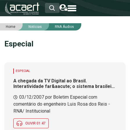
Home
Notícias
RNA Áudios
HOME
INSTITUCIONAL
Especial
ASSOCIADOS
RCA
RNA
NOTÍCIAS
SERVIÇOS
ESPECIAL
INTEGRIDADE
A chegada da TV Digital ao Brasil.
Interatividade far&aacute; o sistema brasileiro
superar o de outros pa&iacute;ses
03/12/2007 por Boletim Especial com
comentário do engenheiro Luis Rosa dos Reis -
RNA/ Institucional
OUVIR 01:47