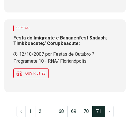
ESPECIAL
Festa do Imigrante e Bananenfest &ndash;
Timb&oacute;/ Corup&aacute;
12/10/2007 por Festas de Outubro ?
Programete 10 - RNA/ Florianópolis
OUVIR 01:28
‹
1
2
...
68
69
70
71
›