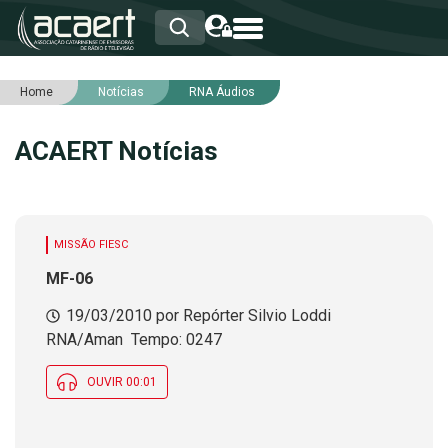
Home
Notícias
RNA Áudios
HOME
INSTITUCIONAL
ACAERT Notícias
ASSOCIADOS
RCA
RNA
NOTÍCIAS
SERVIÇOS
MISSÃO FIESC
INTEGRIDADE
MF-06
19/03/2010 por Repórter Silvio Loddi 
RNA/Aman  Tempo: 0247
OUVIR 00:01