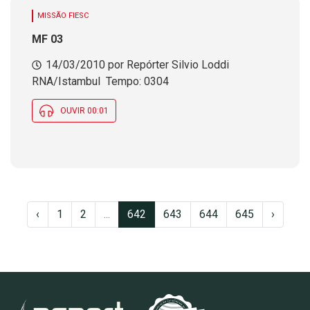
MISSÃO FIESC
MF 03
14/03/2010 por Repórter Silvio Loddi 
RNA/Istambul  Tempo: 0304
OUVIR 00:01
‹
1
2
...
642
643
644
645
›