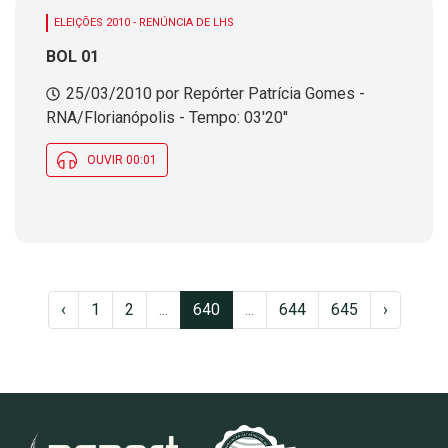
ELEIÇÕES 2010 - RENÚNCIA DE LHS
BOL 01
25/03/2010 por Repórter Patrícia Gomes -
RNA/Florianópolis - Tempo: 03'20''
OUVIR 00:01
‹
1
2
...
640
...
644
645
›