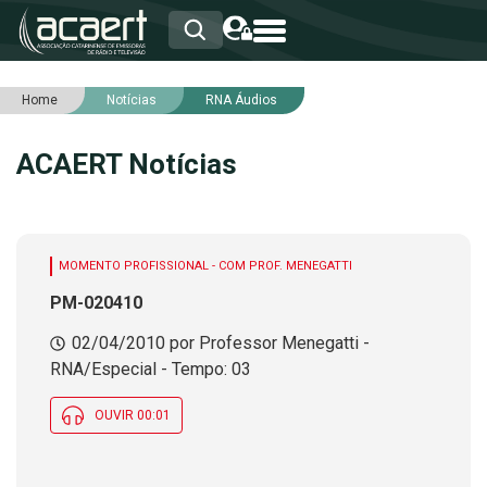
Home
Notícias
RNA Áudios
HOME
INSTITUCIONAL
ACAERT Notícias
ASSOCIADOS
RCA
RNA
NOTÍCIAS
SERVIÇOS
MOMENTO PROFISSIONAL - COM PROF. MENEGATTI
INTEGRIDADE
PM-020410
02/04/2010 por Professor Menegatti -
RNA/Especial - Tempo: 03
OUVIR 00:01