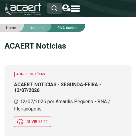
Home
Notícias
RNA Áudios
HOME
INSTITUCIONAL
ACAERT Notícias
ASSOCIADOS
RCA
RNA
NOTÍCIAS
SERVIÇOS
ACAERT NOTÍCIAS
INTEGRIDADE
ACAERT NOTÍCIAS - SEGUNDA-FEIRA -
13/07/2026
12/07/2026 por Amarilis Pequeno - RNA /
Florianópolis
OUVIR 15:00