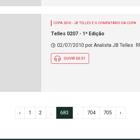
COPA 2010 - JB TELLES E O COMENTÁRIO DA COPA
Telles 0207 - 1ª Edição
02/07/2010 por Analista JB Telles  R
OUVIR 00:01
‹
1
2
...
683
...
704
705
›