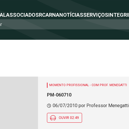
NAL
ASSOCIADOS
RCA
RNA
NOTÍCIAS
SERVIÇOS
INTEGRI
MOMENTO PROFISSIONAL - COM PROF. MENEGATTI
PM-060710
06/07/2010 por Professor Menegatti 
OUVIR 02:49