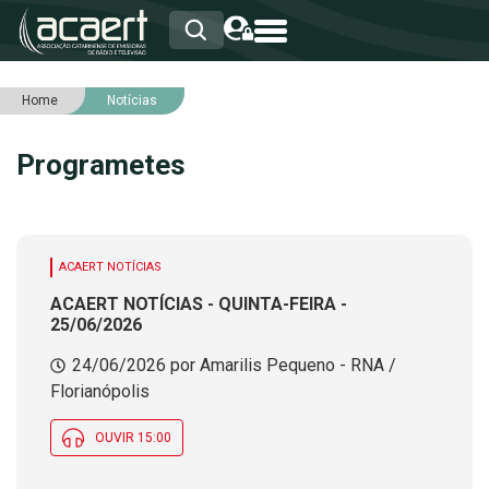
Home
Notícias
HOME
INSTITUCIONAL
Programetes
ASSOCIADOS
RCA
RNA
NOTÍCIAS
SERVIÇOS
ACAERT NOTÍCIAS
INTEGRIDADE
ACAERT NOTÍCIAS - QUINTA-FEIRA -
25/06/2026
24/06/2026 por Amarilis Pequeno - RNA /
Florianópolis
OUVIR 15:00