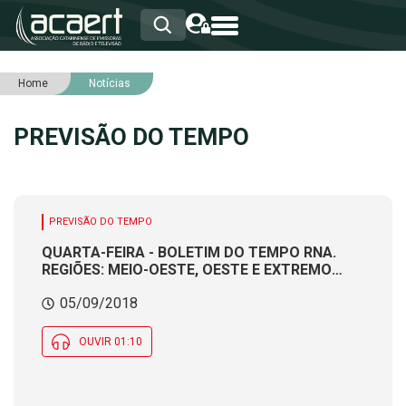
Home
Notícias
HOME
INSTITUCIONAL
PREVISÃO DO TEMPO
ASSOCIADOS
RCA
RNA
NOTÍCIAS
SERVIÇOS
PREVISÃO DO TEMPO
INTEGRIDADE
QUARTA-FEIRA - BOLETIM DO TEMPO RNA.
REGIÕES: MEIO-OESTE, OESTE E EXTREMO
OESTE. Produção e apresentação:
05/09/2018
Meteorologista CÁTIA BRAGA
OUVIR 01:10