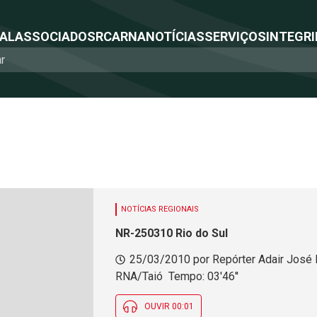
NAL
ASSOCIADOS
RCA
RNA
NOTÍCIAS
SERVIÇOS
INTEGRI
NOTÍCIAS REGIONAIS
NR-250310 Rio do Sul
25/03/2010 por Repórter Adair José 
RNA/Taió  Tempo: 03'46''
OUVIR 00:01