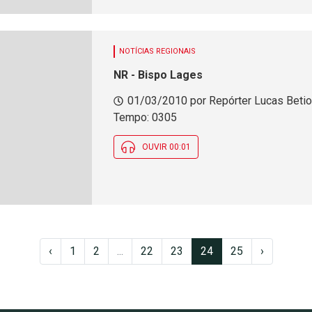
NOTÍCIAS REGIONAIS
NR - Bispo Lages
01/03/2010 por Repórter Lucas Betiolo
Tempo: 0305
OUVIR 00:01
‹
1
2
...
22
23
24
25
›