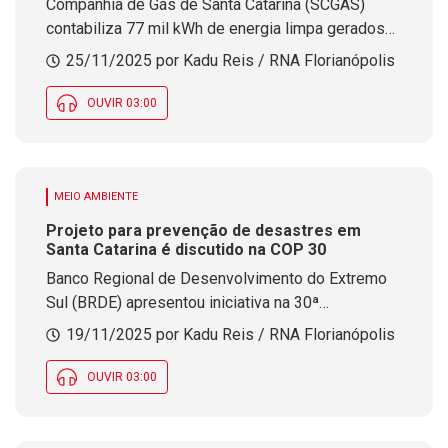
Companhia de Gás de Santa Catarina (SCGÁS)
contabiliza 77 mil kWh de energia limpa gerados
com produção própria que evitou a emissão de
25/11/2025 por Kadu Reis / RNA Florianópolis
quatro toneladas de gás carbônico na atmosfera
OUVIR 03:00
MEIO AMBIENTE
Projeto para prevenção de desastres em
Santa Catarina é discutido na COP 30
Banco Regional de Desenvolvimento do Extremo
Sul (BRDE) apresentou iniciativa na 30ª
Conferência das Nações Unidas sobre Mudanças
19/11/2025 por Kadu Reis / RNA Florianópolis
Climáticas, em Belém, no Pará
OUVIR 03:00