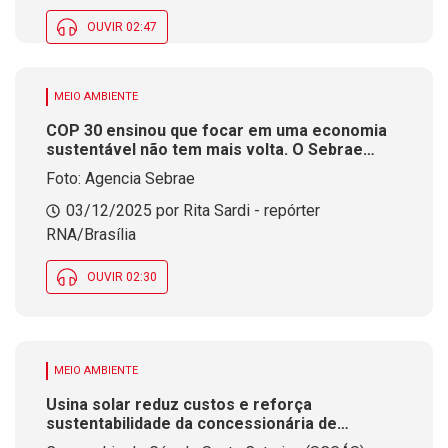
OUVIR 02:47
MEIO AMBIENTE
COP 30 ensinou que focar em uma economia
sustentável não tem mais volta. O Sebrae
participou do evento para posicionar os
Foto: Agencia Sebrae
pequenos negócios nesta transição
03/12/2025 por Rita Sardi - repórter
RNA/Brasília
OUVIR 02:30
MEIO AMBIENTE
Usina solar reduz custos e reforça
sustentabilidade da concessionária de
distribuição de gás natural em SC