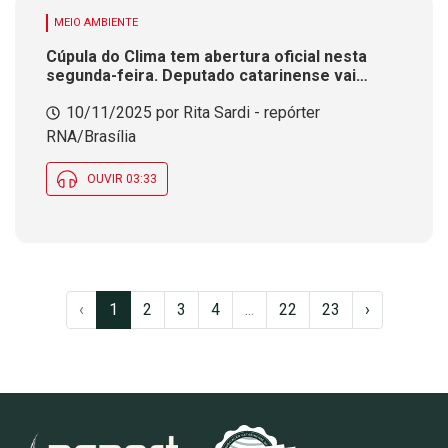
MEIO AMBIENTE
Cúpula do Clima tem abertura oficial nesta
segunda-feira. Deputado catarinense vai
lançar livro durante o evento
10/11/2025 por Rita Sardi - repórter
RNA/Brasília
OUVIR 03:33
‹
1
2
3
4
...
22
23
›