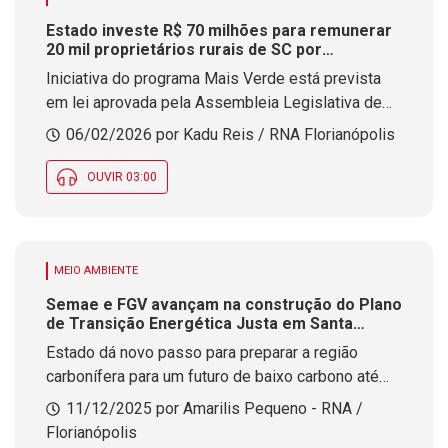
Estado investe R$ 70 milhões para remunerar
20 mil proprietários rurais de SC por
preservação a partir de 2026
Iniciativa do programa Mais Verde está prevista
em lei aprovada pela Assembleia Legislativa de
Santa Catarina e deve garantir a conservação de
06/02/2026 por Kadu Reis / RNA Florianópolis
100 mil hectares de florestas nativas
OUVIR 03:00
MEIO AMBIENTE
Semae e FGV avançam na construção do Plano
de Transição Energética Justa em Santa
Catarina
Estado dá novo passo para preparar a região
carbonífera para um futuro de baixo carbono até
2050.
11/12/2025 por Amarilis Pequeno - RNA /
Florianópolis