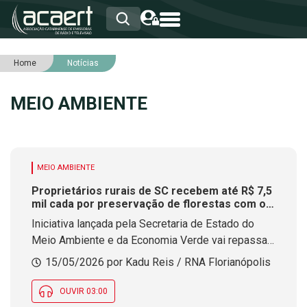
Home
Notícias
HOME
INSTITUCIONAL
MEIO AMBIENTE
ASSOCIADOS
RCA
RNA
NOTÍCIAS
SERVIÇOS
MEIO AMBIENTE
INTEGRIDADE
Proprietários rurais de SC recebem até R$ 7,5
mil cada por preservação de florestas com o
programa Mais Verde
Iniciativa lançada pela Secretaria de Estado do
Meio Ambiente e da Economia Verde vai repassar
R$ 70 milhões para até 20 mil beneficiados como
15/05/2026 por Kadu Reis / RNA Florianópolis
incentivo à conservação da natureza
OUVIR 03:00