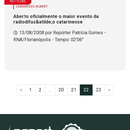
NOTÍCIAS
CONGRESSO ACAERT
Aberto oficialmente o maior evento da
radiodifus&atilde;o catarinense
13/08/2008 por Repórter Patrícia Gomes -
RNA/Florianópolis - Tempo: 02'06''
‹
1
2
...
20
21
22
23
›