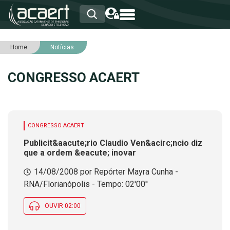
Home
Notícias
HOME
INSTITUCIONAL
CONGRESSO ACAERT
ASSOCIADOS
RCA
RNA
NOTÍCIAS
SERVIÇOS
CONGRESSO ACAERT
INTEGRIDADE
Publicit&aacute;rio Claudio Ven&acirc;ncio diz
que a ordem &eacute; inovar
14/08/2008 por Repórter Mayra Cunha -
RNA/Florianópolis - Tempo: 02'00''
OUVIR 02:00