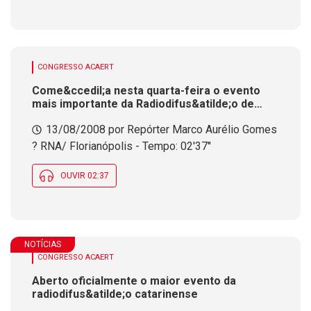
CONGRESSO ACAERT
Come&ccedil;a nesta quarta-feira o evento
mais importante da Radiodifus&atilde;o de
Santa Catarina. R&aacute;dio e TV Digitais
13/08/2008 por Repórter Marco Aurélio Gomes
ser&atilde;o temas de painel<br />
? RNA/ Florianópolis - Tempo: 02'37''
OUVIR 02:37
NOTÍCIAS
CONGRESSO ACAERT
Aberto oficialmente o maior evento da
radiodifus&atilde;o catarinense