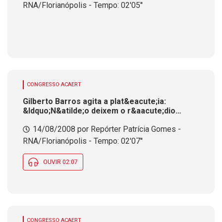
RNA/Florianópolis - Tempo: 02'05''
CONGRESSO ACAERT
Gilberto Barros agita a plat&eacute;ia:
&ldquo;N&atilde;o deixem o r&aacute;dio
morrer&rdquo;
14/08/2008 por Repórter Patrícia Gomes -
RNA/Florianópolis - Tempo: 02'07''
OUVIR 02:07
CONGRESSO ACAERT