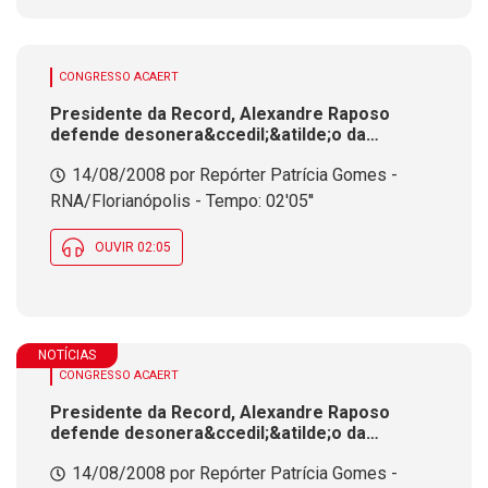
CONGRESSO ACAERT
Presidente da Record, Alexandre Raposo
defende desonera&ccedil;&atilde;o da
ind&uacute;stria para que aparelhos digitais
14/08/2008 por Repórter Patrícia Gomes -
tenham pre&ccedil;os acess&iacute;veis
RNA/Florianópolis - Tempo: 02'05''
OUVIR 02:05
NOTÍCIAS
CONGRESSO ACAERT
Presidente da Record, Alexandre Raposo
defende desonera&ccedil;&atilde;o da
ind&uacute;stria para que aparelhos digitais
14/08/2008 por Repórter Patrícia Gomes -
tenham pre&ccedil;os acess&iacute;veis