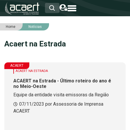
Home
Notícias
HOME
INSTITUCIONAL
Acaert na Estrada
ASSOCIADOS
RCA
RNA
NOTÍCIAS
ACAERT
SERVIÇOS
ACAERT NA ESTRADA
INTEGRIDADE
ACAERT na Estrada - Último roteiro do ano é
no Meio-Oeste
Equipe da entidade visita emissoras da Região
07/11/2023 por Assessoria de Imprensa
ACAERT