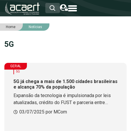
Home
Notícias
HOME
INSTITUCIONAL
5G
ASSOCIADOS
RCA
RNA
NOTÍCIAS
GERAL
SERVIÇOS
5G
INTEGRIDADE
5G já chega a mais de 1.500 cidades brasileiras
e alcança 70% da população
Expansão da tecnologia é impulsionada por leis
atualizadas, crédito do FUST e parceria entre
Ministério das Comunicações e Anatel
03/07/2025 por MCom