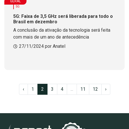
GERAL
5G
5G: Faixa de 3,5 GHz será liberada para todo o
Brasil em dezembro
A conclusão da ativação da tecnologia será feita
com mais de um ano de antecedência
27/11/2024 por Anatel
‹
1
2
3
4
...
11
12
›