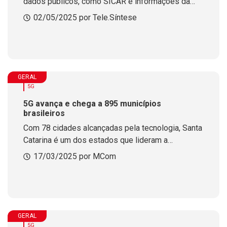
dados públicos, como SICAR e informações da
Anatel, e revela avanço em corredores rodoviários
02/05/2025 por Tele.Síntese
e áreas formalizadas
GERAL
5G
5G avança e chega a 895 municípios
brasileiros
Com 78 cidades alcançadas pela tecnologia, Santa
Catarina é um dos estados que lideram a
expansão
17/03/2025 por MCom
GERAL
5G