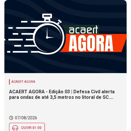
ACAERT AGORA
ACAERT AGORA - Edição 03 | Defesa Civil alerta
para ondas de até 3,5 metros no litoral de SC.
Município de SC encerra inscrições para concurso
público nesta sexta (7). Festa das Origens celebra
tradições indígenas e de imigrantes em SC
07/08/2026
OUVIR 01:00