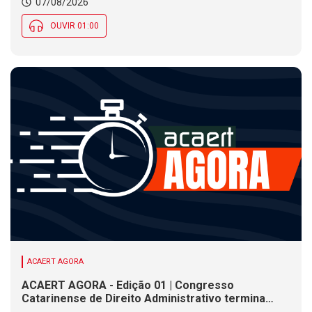
07/08/2026
Social nesta sexta (7)
OUVIR 01:00
ACAERT AGORA
ACAERT AGORA - Edição 01 | Congresso
Catarinense de Direito Administrativo termina
nesta sexta-feira (7). Construção de ponte causa