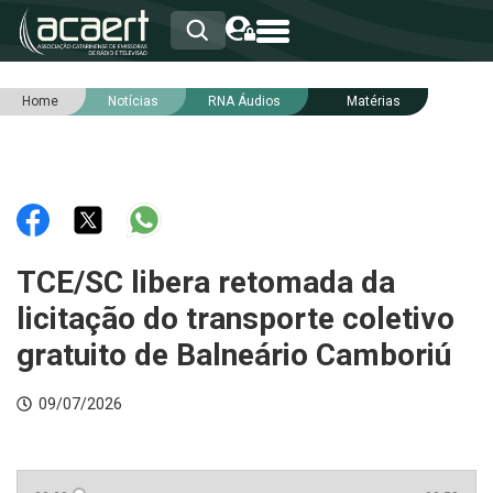
Home
Notícias
RNA Áudios
Matérias
HOME
INSTITUCIONAL
ASSOCIADOS
RCA
RNA
NOTÍCIAS
SERVIÇOS
TCE/SC libera retomada da
INTEGRIDADE
licitação do transporte coletivo
gratuito de Balneário Camboriú
09/07/2026