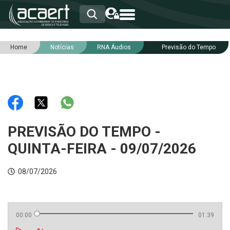
Home
Notícias
RNA Áudios
Previsão do Tempo
HOME
INSTITUCIONAL
ASSOCIADOS
RCA
RNA
NOTÍCIAS
SERVIÇOS
PREVISÃO DO TEMPO -
INTEGRIDADE
QUINTA-FEIRA - 09/07/2026
08/07/2026
00:00
01:39