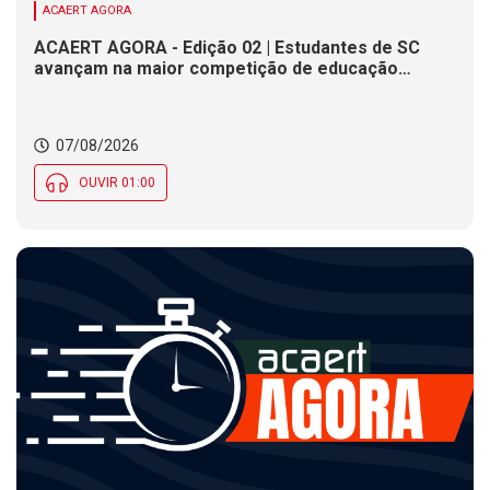
ACAERT AGORA
ACAERT AGORA - Edição 02 | Estudantes de SC
avançam na maior competição de educação
profissional do mundo. Evento nacional de
cerâmica analisa indústria em SC. Alesc encerra
inscrições para Certificação de Responsabilidade
07/08/2026
Social nesta sexta (7)
OUVIR 01:00