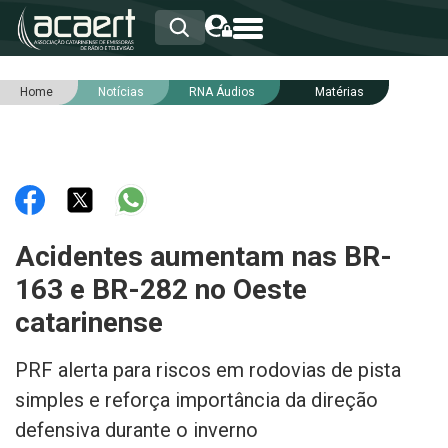
Home
Notícias
RNA Áudios
Matérias
HOME
INSTITUCIONAL
ASSOCIADOS
RCA
RNA
NOTÍCIAS
SERVIÇOS
Acidentes aumentam nas BR-
INTEGRIDADE
163 e BR-282 no Oeste
catarinense
PRF alerta para riscos em rodovias de pista
simples e reforça importância da direção
defensiva durante o inverno