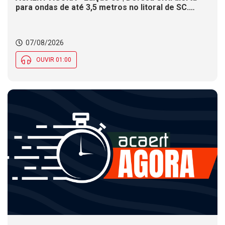
para ondas de até 3,5 metros no litoral de SC.
Município de SC encerra inscrições para concurso
público nesta sexta (7). Festa das Origens celebra
tradições indígenas e de imigrantes em SC
07/08/2026
OUVIR 01:00