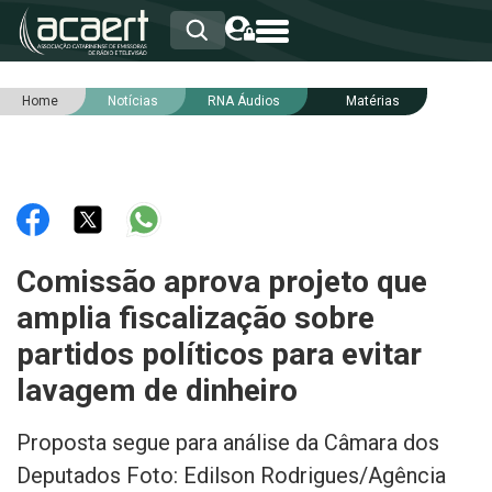
Home
Notícias
RNA Áudios
Matérias
HOME
INSTITUCIONAL
ASSOCIADOS
RCA
RNA
NOTÍCIAS
SERVIÇOS
Comissão aprova projeto que
INTEGRIDADE
amplia fiscalização sobre
partidos políticos para evitar
lavagem de dinheiro
Proposta segue para análise da Câmara dos
Deputados Foto: Edilson Rodrigues/Agência