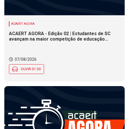
ACAERT AGORA
ACAERT AGORA - Edição 02 | Estudantes de SC
avançam na maior competição de educação
profissional do mundo. Evento nacional de
cerâmica analisa indústria em SC. Alesc encerra
inscrições para Certificação de Responsabilidade
07/08/2026
Social nesta sexta (7)
OUVIR 01:00