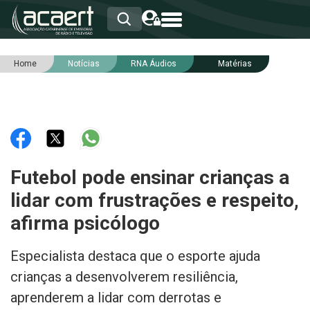
Home
Notícias
RNA Áudios
Matérias
HOME
INSTITUCIONAL
ASSOCIADOS
RCA
RNA
NOTÍCIAS
SERVIÇOS
Futebol pode ensinar crianças a
INTEGRIDADE
lidar com frustrações e respeito,
afirma psicólogo
Especialista destaca que o esporte ajuda
crianças a desenvolverem resiliência,
aprenderem a lidar com derrotas e