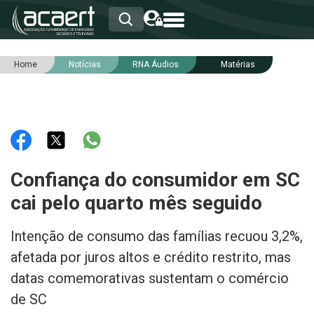
Home
Notícias
RNA Áudios
Matérias
HOME
INSTITUCIONAL
ASSOCIADOS
RCA
RNA
NOTÍCIAS
SERVIÇOS
Confiança do consumidor em SC
INTEGRIDADE
cai pelo quarto mês seguido
Intenção de consumo das famílias recuou 3,2%,
afetada por juros altos e crédito restrito, mas
datas comemorativas sustentam o comércio
de SC