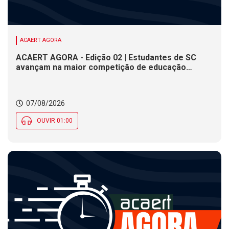
ACAERT AGORA
ACAERT AGORA - Edição 02 | Estudantes de SC
avançam na maior competição de educação
profissional do mundo. Evento nacional de
cerâmica analisa indústria em SC. Alesc encerra
inscrições para Certificação de Responsabilidade
07/08/2026
Social nesta sexta (7)
OUVIR 01:00