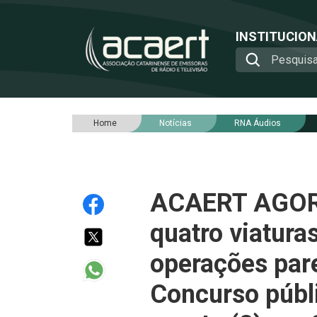
INSTITUCIO
Home
Notícias
RNA Áudios
ACAERT AGORA 
quatro viatura
operações pare
Concurso públi