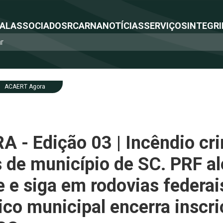
NAL
ASSOCIADOS
RCA
RNA
NOTÍCIAS
SERVIÇOS
INTEGRI
ACAERT Agora
- Edição 03 | Incêndio cri
s de município de SC. PRF al
 e siga em rodovias federai
co municipal encerra inscri