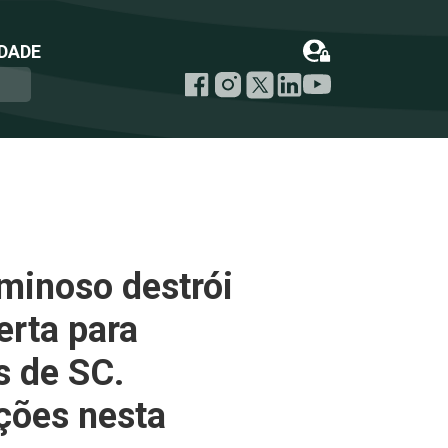
DADE
minoso destrói
erta para
s de SC.
ções nesta