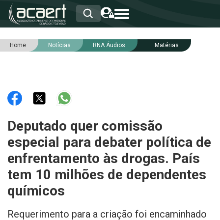
Home
Notícias
RNA Áudios
Matérias
HOME
INSTITUCIONAL
ASSOCIADOS
RCA
RNA
NOTÍCIAS
SERVIÇOS
Deputado quer comissão
INTEGRIDADE
especial para debater política de
enfrentamento às drogas. País
tem 10 milhões de dependentes
químicos
Requerimento para a criação foi encaminhado