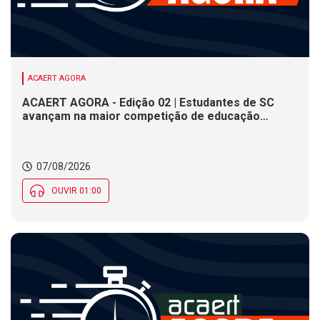
ACAERT AGORA
ACAERT AGORA - Edição 02 | Estudantes de SC
avançam na maior competição de educação
profissional do mundo. Evento nacional de
cerâmica analisa indústria em SC. Alesc encerra
inscrições para Certificação de Responsabilidade
07/08/2026
Social nesta sexta (7)
OUVIR 01:00