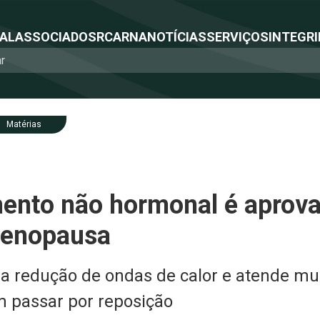
NAL
ASSOCIADOS
RCA
RNA
NOTÍCIAS
SERVIÇOS
INTEGRI
Matérias
nto não hormonal é aprovad
menopausa
na redução de ondas de calor e atende mu
 passar por reposição