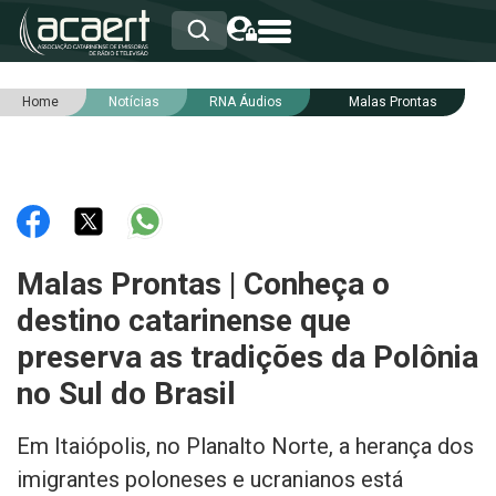
Home
Notícias
RNA Áudios
Malas Prontas
HOME
INSTITUCIONAL
ASSOCIADOS
RCA
RNA
NOTÍCIAS
SERVIÇOS
Malas Prontas | Conheça o
INTEGRIDADE
destino catarinense que
preserva as tradições da Polônia
no Sul do Brasil
Em Itaiópolis, no Planalto Norte, a herança dos
imigrantes poloneses e ucranianos está