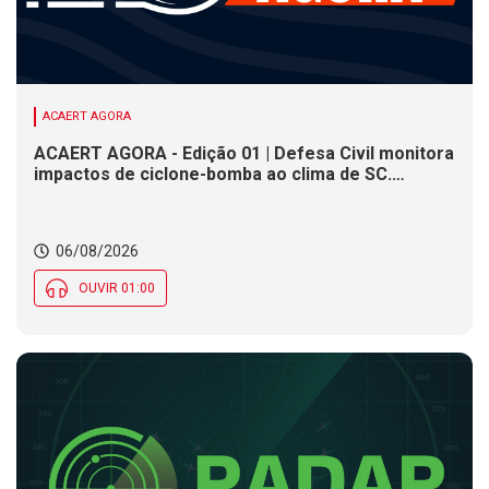
ACAERT AGORA
ACAERT AGORA - Edição 01 | Defesa Civil monitora
impactos de ciclone-bomba ao clima de SC.
SENAI/SC conclui seletivas para a maior
competição de educação profissional do mundo.
Município de SC encerra inscrições para processo
06/08/2026
seletivo nesta quinta (6)
OUVIR 01:00