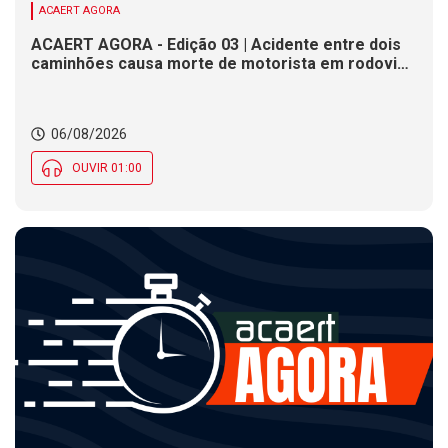
ACAERT AGORA
ACAERT AGORA - Edição 03 | Acidente entre dois
caminhões causa morte de motorista em rodovia
federal de SC. Seminário estadual debate práticas
de vigilância sanitária em SC. Rodeio Crioulo
Nacional recebe 15 mil pessoas a partir desta
06/08/2026
quinta (6) em SC
OUVIR 01:00