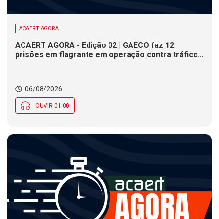
ACAERT AGORA
ACAERT AGORA - Edição 02 | GAECO faz 12
prisões em flagrante em operação contra tráfico
de drogas em SC. DNIT alerta para interdições a
partir desta quinta (6) em rodovia federal de SC.
Evento debate tendências da indústria nacional de
06/08/2026
cerâmica em SC
OUVIR 01:00