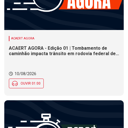
ACAERT AGORA
ACAERT AGORA - Edição 01 | Tombamento de
caminhão impacta trânsito em rodovia federal de
SC. Justiça Eleitoral não tem expediente nesta
segunda (10) em SC. Nebulosidade marca
presença e deixa clima instável ao longo do dia em
10/08/2026
SC
OUVIR 01:00