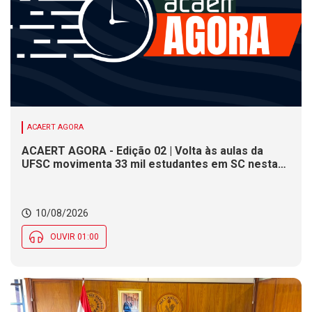
ACAERT AGORA
ACAERT AGORA - Edição 02 | Volta às aulas da
UFSC movimenta 33 mil estudantes em SC nesta
segunda (10). DNIT alerta para operações pare e
siga em rodovia federal de SC. Defesa Civil
monitora ondas de até 3,5 metros na costa de SC
10/08/2026
OUVIR 01:00