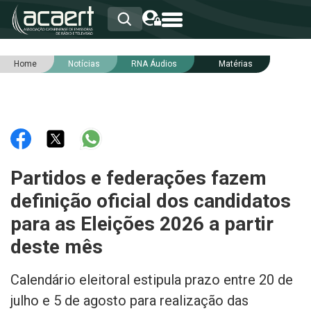
Home
Notícias
RNA Áudios
Matérias
HOME
INSTITUCIONAL
ASSOCIADOS
RCA
RNA
NOTÍCIAS
SERVIÇOS
Partidos e federações fazem
INTEGRIDADE
definição oficial dos candidatos
para as Eleições 2026 a partir
deste mês
Calendário eleitoral estipula prazo entre 20 de
julho e 5 de agosto para realização das