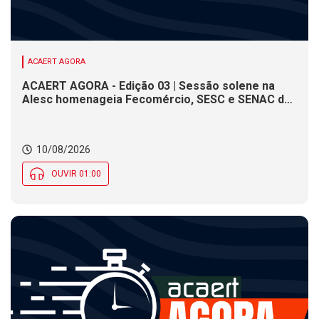
ACAERT AGORA
ACAERT AGORA - Edição 03 | Sessão solene na
Alesc homenageia Fecomércio, SESC e SENAC de
SC. Problemas no asfalto dificultam trânsito em
serra de SC, aponta PRF. Maré alta gera risco de
alagamentos costeiros nesta segunda (10) em SC
10/08/2026
OUVIR 01:00