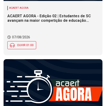
ACAERT AGORA
ACAERT AGORA - Edição 02 | Estudantes de SC
avançam na maior competição de educação
profissional do mundo. Evento nacional de
cerâmica analisa indústria em SC. Alesc encerra
inscrições para Certificação de Responsabilidade
07/08/2026
Social nesta sexta (7)
OUVIR 01:00