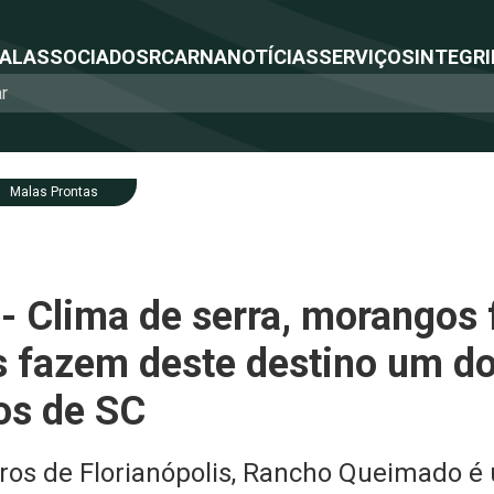
NAL
ASSOCIADOS
RCA
RNA
NOTÍCIAS
SERVIÇOS
INTEGRI
Malas Prontas
- Clima de serra, morangos 
s fazem deste destino um do
os de SC
ros de Florianópolis, Rancho Queimado é 