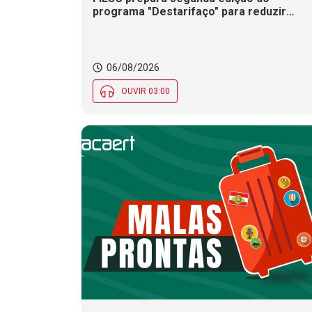
programa "Destarifaço" para reduzir
impactos de taxas dos EUA nas empresa
de SC
06/08/2026
OUVIR 03:00