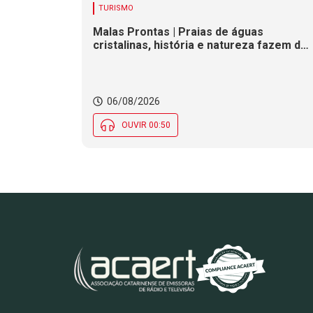
TURISMO
Malas Prontas | Praias de águas
cristalinas, história e natureza fazem de
Governador Celso Ramos um refúgio no
litoral catarinense
06/08/2026
OUVIR 00:50