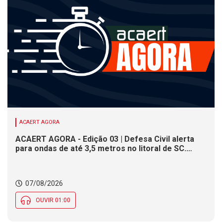
ACAERT AGORA
ACAERT AGORA - Edição 03 | Defesa Civil alerta
para ondas de até 3,5 metros no litoral de SC.
Município de SC encerra inscrições para concurso
público nesta sexta (7). Festa das Origens celebra
tradições indígenas e de imigrantes em SC
07/08/2026
OUVIR 01:00