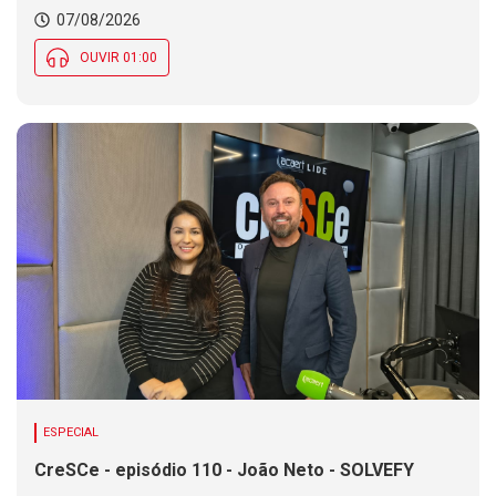
Chance de chuva diminui ao longo do dia, mas se
07/08/2026
mantém em parte de SC
OUVIR 01:00
ESPECIAL
CreSCe - episódio 110 - João Neto - SOLVEFY