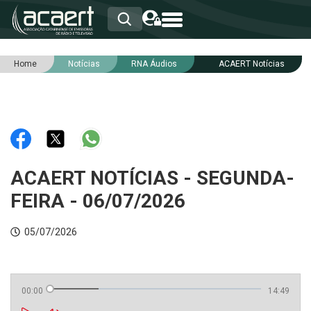
Home
Notícias
RNA Áudios
ACAERT Notícias
HOME
INSTITUCIONAL
ASSOCIADOS
RCA
RNA
NOTÍCIAS
SERVIÇOS
ACAERT NOTÍCIAS - SEGUNDA-
INTEGRIDADE
FEIRA - 06/07/2026
05/07/2026
00:00
14:49