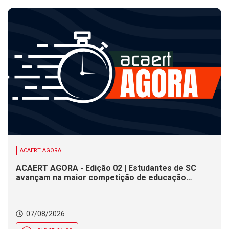
ACAERT AGORA
ACAERT AGORA - Edição 02 | Estudantes de SC
avançam na maior competição de educação
profissional do mundo. Evento nacional de
cerâmica analisa indústria em SC. Alesc encerra
inscrições para Certificação de Responsabilidade
07/08/2026
Social nesta sexta (7)