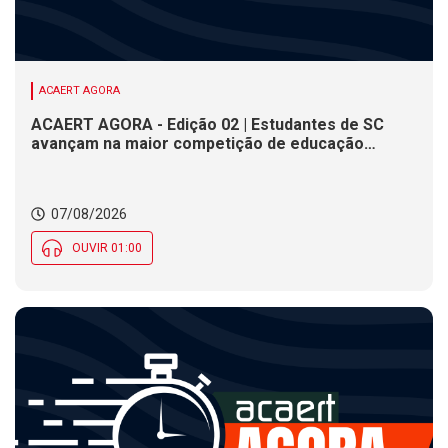
ACAERT AGORA
ACAERT AGORA - Edição 02 | Estudantes de SC
avançam na maior competição de educação
profissional do mundo. Evento nacional de
cerâmica analisa indústria em SC. Alesc encerra
inscrições para Certificação de Responsabilidade
07/08/2026
Social nesta sexta (7)
OUVIR 01:00